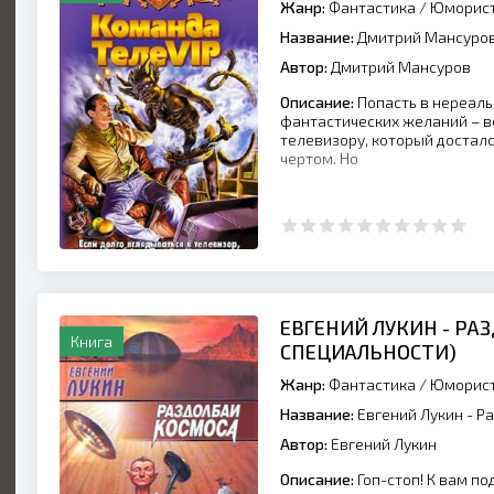
Жанр:
Фантастика
/
Юморист
Название:
Дмитрий Мансуров 
Автор:
Дмитрий Мансуров
Описание:
Попасть в нереаль
фантастических желаний – в
телевизору, который достал
чертом. Но
ЕВГЕНИЙ ЛУКИН - РА
Книга
СПЕЦИАЛЬНОСТИ)
Жанр:
Фантастика
/
Юморист
Название:
Евгений Лукин - Р
Автор:
Евгений Лукин
Описание:
Гоп-стоп! К вам по