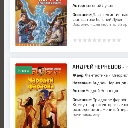
Автор:
Евгений Лукин
Описание:
Для всех истинных
фантастики Евгений Лукин – 
Зощенко – для любителей ир
АНДРЕЙ ЧЕРНЕЦОВ -
Книга
Жанр:
Фантастика
/
Юморист
Название:
Андрей Чернецов 
Автор:
Андрей Чернецов
Описание:
При дворе фараона
Хемиун – архитектор, исчезн
возведение знаменитой пир
начинающему