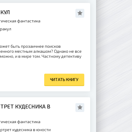
АКУЛ
ическая фантастика
Оракул
может быть прозаичнее поисков
денного местным алкашом? Однако не все
зможно, и в мире том. Частному детективу
ЧИТАТЬ КНИГУ
РТРЕТ КУДЕСНИКА В
ическая фантастика
ортрет кудесника в юности