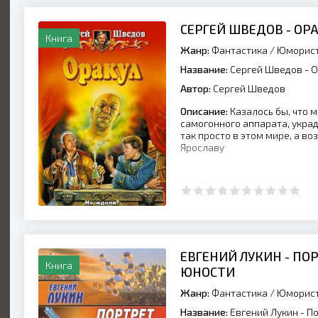
СЕРГЕЙ ШВЕДОВ - ОР
Книга
Жанр:
Фантастика
/
Юморист
Название:
Сергей Шведов - 
Автор:
Сергей Шведов
Описание:
Казалось бы, что 
самогонного аппарата, укра
так просто в этом мире, а во
Ярославу
ЕВГЕНИЙ ЛУКИН - ПО
Книга
ЮНОСТИ
Жанр:
Фантастика
/
Юморист
Название:
Евгений Лукин - П