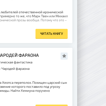
 любителей отечественной иронической
примерно то же, что Марк Твен или Михаил
онической прозы вообще. Потому что это –
ЧИТАТЬ КНИГУ
 ЧАРОДЕЙ ФАРАОНА
ическая фантастика
- Чародей фараона
 Хеопса переполох. Похищен царский сын
овение которого поставило под угрозу
амиды. Найти Хемиуна поручено