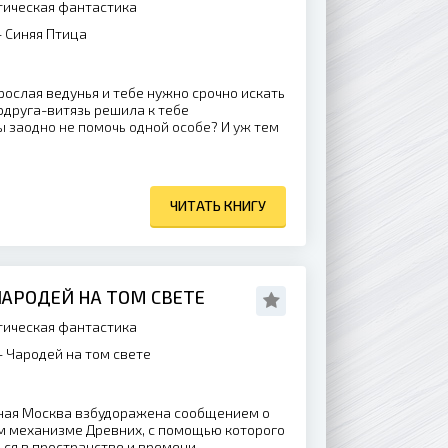
ическая фантастика
 Синяя Птица
рослая ведунья и тебе нужно срочно искать
одруга-витязь решила к тебе
ы заодно не помочь одной особе? И уж тем
ЧИТАТЬ КНИГУ
ЧАРОДЕЙ НА ТОМ СВЕТЕ
ическая фантастика
 Чародей на том свете
чная Москва взбудоражена сообщением о
м механизме Древних, с помощью которого
я в пространстве и времени.