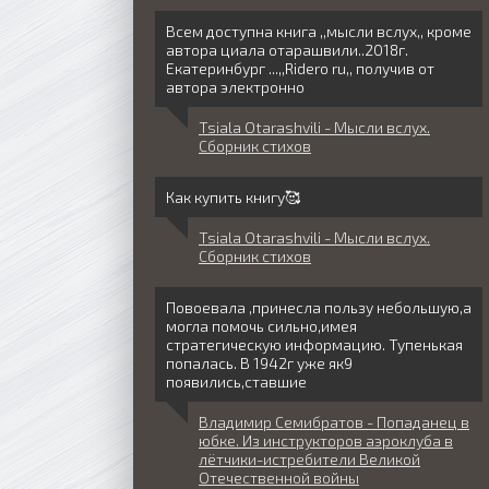
Всем доступна книга ,,мысли вслух,, кроме
автора циала отарашвили..2018г.
Екатеринбург ...,,Ridero ru,, получив от
автора электронно
Tsiala Otarashvili - Мысли вслух.
Сборник стихов
Как купить книгу🥰
Tsiala Otarashvili - Мысли вслух.
Сборник стихов
Повоевала ,принесла пользу небольшую,а
могла помочь сильно,имея
стратегическую информацию. Тупенькая
попалась. В 1942г уже як9
появились,ставшие
Владимир Семибратов - Попаданец в
юбке. Из инструкторов аэроклуба в
лётчики-истребители Великой
Отечественной войны