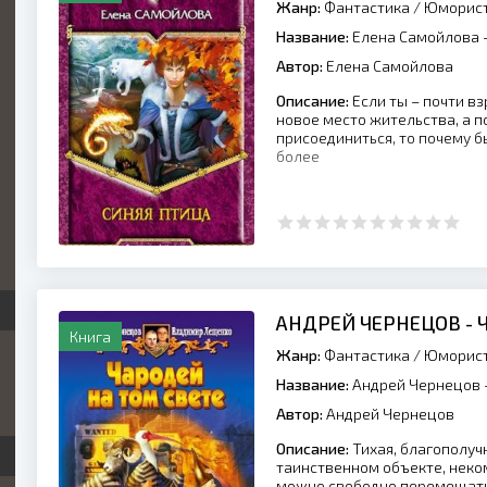
Жанр:
Фантастика
/
Юморист
Название:
Елена Самойлова -
Автор:
Елена Самойлова
Описание:
Если ты – почти вз
новое место жительства, а п
присоединиться, то почему б
более
АНДРЕЙ ЧЕРНЕЦОВ - 
Книга
Жанр:
Фантастика
/
Юморист
Название:
Андрей Чернецов -
Автор:
Андрей Чернецов
Описание:
Тихая, благополу
таинственном объекте, неко
можно свободно перемещатьс