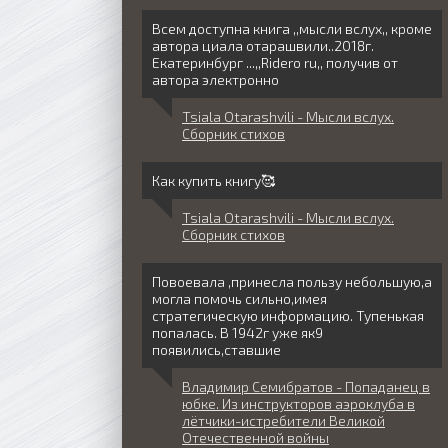
Всем доступна книга ,,мысли вслух,, кроме
автора циала отарашвили..2018г.
Екатеринбург ...,,Ridero ru,, получив от
автора электронно
Tsiala Otarashvili - Мысли вслух.
Сборник стихов
Как купить книгу🥰
Tsiala Otarashvili - Мысли вслух.
Сборник стихов
Повоевала ,принесла пользу небольшую,а
могла помочь сильно,имея
стратегическую информацию. Тупенькая
попалась. В 1942г уже як9
появились,ставшие
Владимир Семибратов - Попаданец в
юбке. Из инструкторов аэроклуба в
лётчики-истребители Великой
Отечественной войны