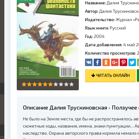
Название:
Далия Трускино
Автор:
Далия Трускиновск
Издательство:
Журнал «Ре
Язык книги:
Русский
Год:
2004
Дата добавления:
4 май 2
Количество просмотров:
2
ЧИТАТЬ ОНЛАЙН
Описание Далия Трускиновская - Ползучее
Не было на Земле места, где бы не распространялось ав
сюжетные ходы, названия, имена, знаки пунктуации… Ав
наследство. Охрана авторского права кормила немало н