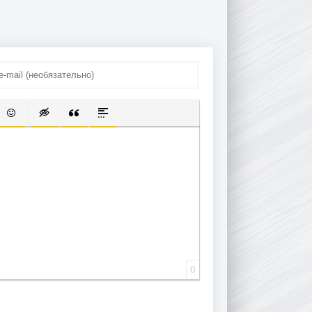
право в
вопросах и
ответах.
Учебное
пособие
ОК
 СПИСОК
 ССЫЛКУ
ВИТЬ ЗАЩИЩЕННУЮ ССЫЛКУ
ВСТАВИТЬ СМАЙЛИК
ВСТАВКА СКРЫТОГО ТЕКСТА
ВСТАВКА ЦИТАТЫ
ВСТАВКА СПОЙЛЕРА
0