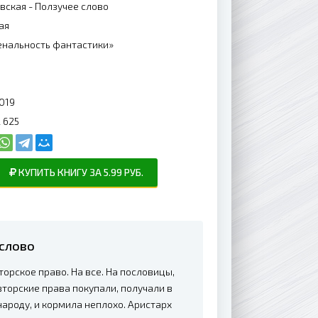
вская - Ползучее слово
ая
нальность фантастики»
019
 625
КУПИТЬ КНИГУ ЗА 5.99 РУБ.
 слово
торское право. На все. На пословицы,
торские права покупали, получали в
ароду, и кормила неплохо. Аристарх