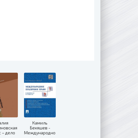
алия
Камиль
иновская
Бекяшев -
с – дело
Международное
сёлое
публичное