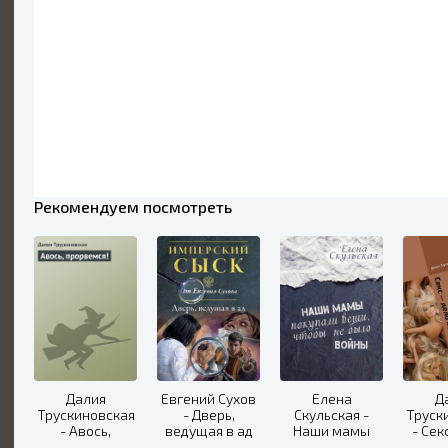
Рекомендуем посмотреть
Далия
Евгений Сухов
Елена
Д
Трускиновская
- Дверь,
Скульская -
Труск
- Авось,
ведущая в ад
Наши мамы
- Сек
прорвемся!
покупали
ве