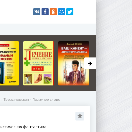
я Трускиновская - Ползучее слово
истическая фантастика